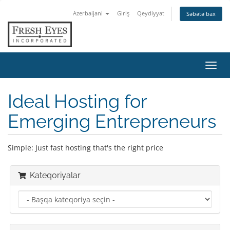
Azerbaijani
Giriş
Qeydiyyat
Səbətə bax
Naviq
keçid
Ideal Hosting for
Emerging Entrepreneurs
Simple: Just fast hosting that's the right price
Kateqoriyalar