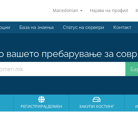
Macedonian
Најава на профил
оции
База на знаења
Статус на сервери
Контакт
о вашето пребарување за совр
РЕГИСТРИРАЈ ДОМЕН
ЗАКУПИ ХОСТИНГ
И