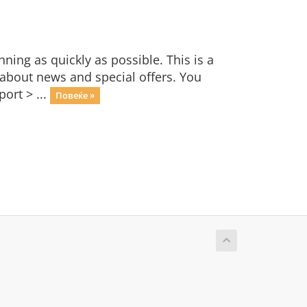
ng as quickly as possible. This is a
bout news and special offers. You
ort > ...
Повеќе »